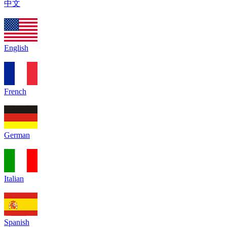
中文
English
French
German
Italian
Spanish