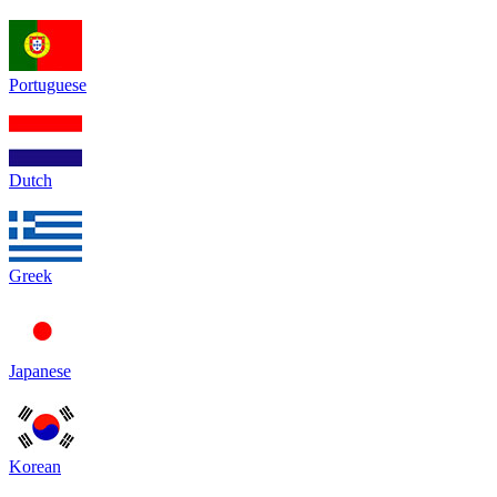
Portuguese
Dutch
Greek
Japanese
Korean