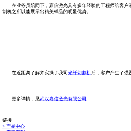
在业务员陪同下，嘉信激光具有多年经验的工程师给客户
割机之所以能展示出精美样品的明显优势。
在近距离了解并实操了我司
光纤切割机
后，客户产生了强
更多详情，见
武汉嘉信激光有限公司
链接
> 产品中心