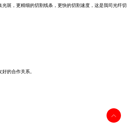
集光斑，更精细的切割线条，更快的切割速度，这是我司光纤切
友好的合作关系。