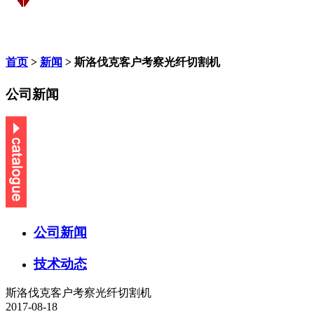
首页
>
新闻
> 斯洛伐克客户考察光纤切割机
公司新闻
公司新闻
技术动态
斯洛伐克客户考察光纤切割机
2017-08-18