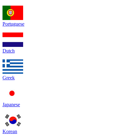
Portuguese
Dutch
Greek
Japanese
Korean