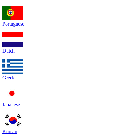
Portuguese
Dutch
Greek
Japanese
Korean