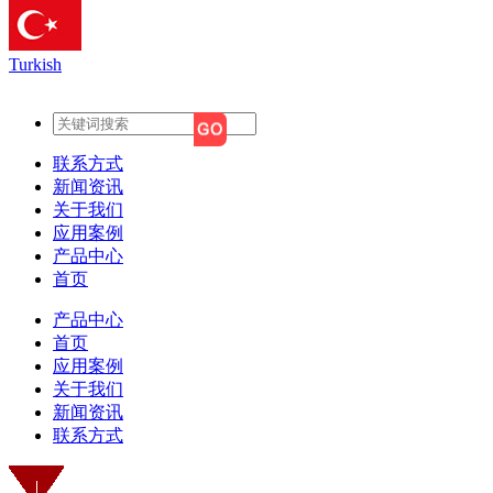
Turkish
联系方式
新闻资讯
关于我们
应用案例
产品中心
首页
产品中心
首页
应用案例
关于我们
新闻资讯
联系方式