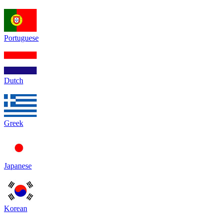
Portuguese
Dutch
Greek
Japanese
Korean