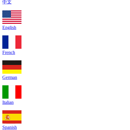
中文
English
French
German
Italian
Spanish