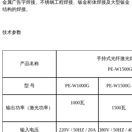
金属广告字焊接、不锈钢工程焊接、钣金柜体焊接及大型钣金
结构的焊接。
技术参数
手持式光纤激光
产品名称
PE-W1
5
00
型
号
PE-W1
0
00G
PE-W1
5
00G
1
0
00瓦
输出功率（激光功率）
1500瓦
输入电压
220V / 50HZ / 20A
380V / 50HZ / 4