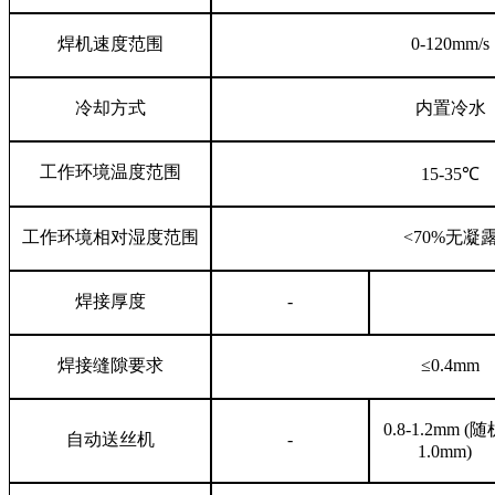
焊机速度范围
0-120mm/s
冷却方式
内置冷水
工作环境温度
范围
15-35
℃
工作环境相对湿度
范围
<70%无凝
焊接厚度
-
焊接缝隙要求
≤
0.4mm
0.8-1.2mm
(
随
自动送丝机
-
1.0mm)